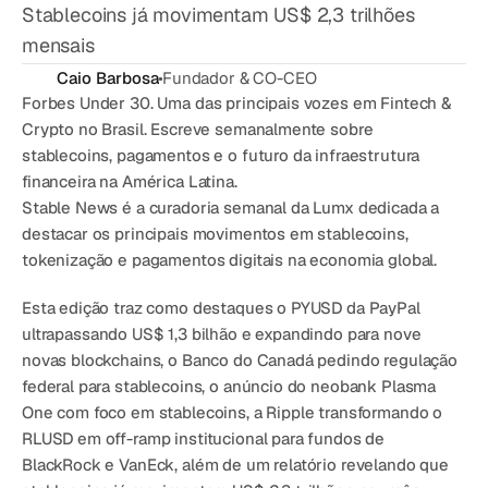
CATEGORY
Stablecoins já movimentam US$ 2,3 trilhões
Solution Name
mensais
Solution Name
Caio Barbosa
Fundador & CO-CEO
Forbes Under 30. Uma das principais vozes em Fintech & 
Crypto no Brasil. Escreve semanalmente sobre 
RECURSOS
stablecoins, pagamentos e o futuro da infraestrutura 
Blog
financeira na América Latina.
Stable News é a curadoria semanal da Lumx dedicada a 
Jurídico
destacar os principais movimentos em stablecoins, 
Glossário
tokenização e pagamentos digitais na economia global.
Carreiras
Esta edição traz como destaques o PYUSD da PayPal 
ultrapassando US$ 1,3 bilhão e expandindo para nove 
novas blockchains, o Banco do Canadá pedindo regulação 
MORE
federal para stablecoins, o anúncio do neobank Plasma 
Stable Talks
One com foco em stablecoins, a Ripple transformando o 
About
RLUSD em off-ramp institucional para fundos de 
BlackRock e VanEck, além de um relatório revelando que 