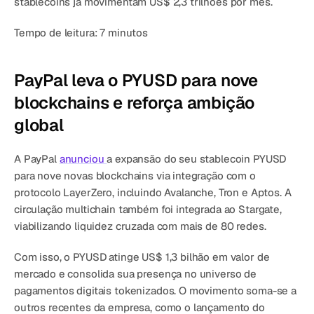
stablecoins já movimentam US$ 2,3 trilhões por mês.
Agende uma demonstração
Comece agora
Tempo de leitura:
 7 minutos
PayPal leva o PYUSD para nove 
blockchains e reforça ambição 
global
A PayPal 
anunciou 
a expansão do seu stablecoin PYUSD 
para nove novas blockchains via integração com o 
protocolo LayerZero, incluindo Avalanche, Tron e Aptos. A 
circulação multichain também foi integrada ao Stargate, 
viabilizando liquidez cruzada com mais de 80 redes.
Com isso, o PYUSD atinge US$ 1,3 bilhão em valor de 
mercado e consolida sua presença no universo de 
pagamentos digitais tokenizados. O movimento soma-se a 
outros recentes da empresa, como o lançamento do 