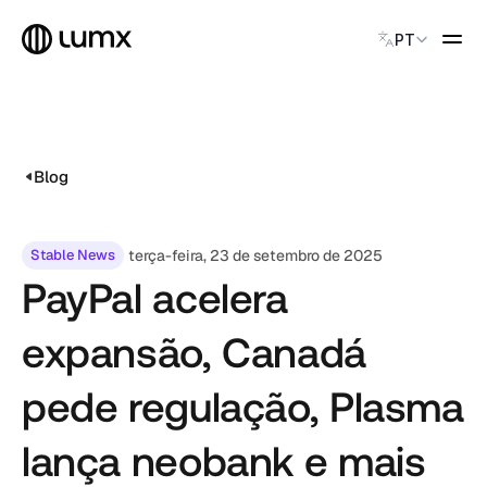
Select Language
PT
PAGAMENTOS GLOBAIS
Global Payments
Accept payments instantly
Blog
Virtual Named Accounts
Accept payments instantly
Custodial Wallet
Stable News
terça-feira, 23 de setembro de 2025
Accept payments instantly
PayPal acelera
SOLUÇÕES
expansão, Canadá
CATEGORY
Solution Name
pede regulação, Plasma
Solution Name
Solution Name
lança neobank e mais
Solution Name