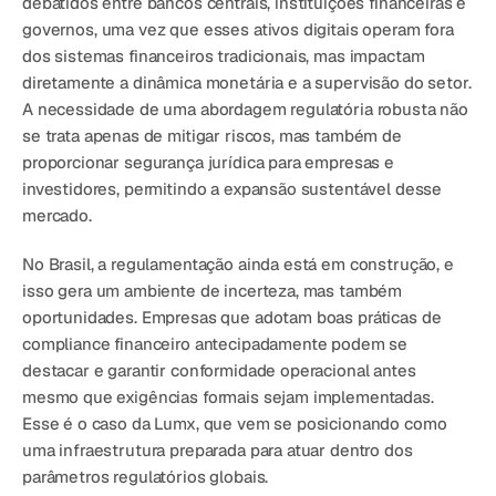
debatidos entre 
bancos centrais, instituições financeiras e 
Agende uma demonstração
Comece agora
governos
, uma vez que esses ativos digitais operam 
fora 
dos sistemas financeiros tradicionais, mas impactam 
diretamente a dinâmica monetária e a supervisão do setor
. 
A necessidade de uma abordagem regulatória robusta 
não 
se trata apenas de mitigar riscos
, mas também de 
proporcionar 
segurança jurídica para empresas e 
investidores
, permitindo a expansão sustentável desse 
mercado.
No Brasil, a regulamentação ainda está 
em construção
, e 
isso 
gera um ambiente de incerteza, mas também 
oportunidades
. Empresas que adotam 
boas práticas de 
compliance financeiro
 antecipadamente podem se 
destacar e garantir 
conformidade operacional antes 
mesmo que exigências formais sejam implementadas
. 
Esse é o caso da 
Lumx
, que vem se posicionando como 
uma infraestrutura preparada para atuar dentro dos 
parâmetros regulatórios globais.