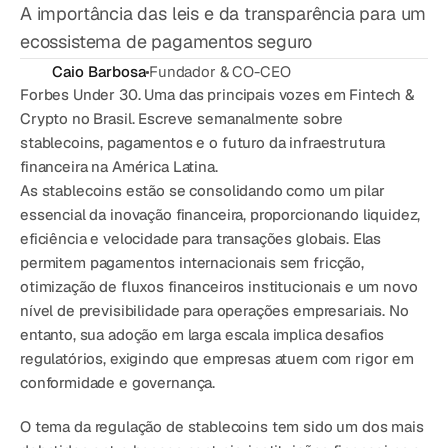
CATEGORY
A importância das leis e da transparência para um
Solution Name
ecossistema de pagamentos seguro
Solution Name
Caio Barbosa
Fundador & CO-CEO
Forbes Under 30. Uma das principais vozes em Fintech & 
Crypto no Brasil. Escreve semanalmente sobre 
RECURSOS
stablecoins, pagamentos e o futuro da infraestrutura 
Blog
financeira na América Latina.
As 
stablecoins
 estão se consolidando como um 
pilar 
Jurídico
essencial da inovação financeira
, proporcionando 
liquidez, 
Glossário
eficiência e velocidade
 para transações globais. Elas 
permitem 
pagamentos internacionais sem fricção, 
Carreiras
otimização de fluxos financeiros institucionais e um novo 
nível de previsibilidade
 para operações empresariais. No 
entanto, sua adoção em larga escala 
implica desafios 
MORE
regulatórios
, exigindo que empresas atuem com 
rigor em 
Stable Talks
conformidade e governança
.
About
O tema da 
regulação de stablecoins
 tem sido um dos mais 