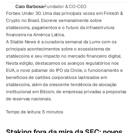
CATEGORY
Caio Barbosa
Fundador & CO-CEO
Solution Name
Forbes Under 30. Uma das principais vozes em Fintech & 
Solution Name
Crypto no Brasil. Escreve semanalmente sobre 
stablecoins, pagamentos e o futuro da infraestrutura 
financeira na América Latina.
RECURSOS
A Stable News é a curadoria semanal da Lumx com os 
Blog
principais acontecimentos sobre o ecossistema de 
stablecoins e seu impacto no mercado financeiro digital. 
Jurídico
Nesta edição, destacamos os avanços regulatórios nos 
EUA, o novo patamar do IPO da Circle, o funcionamento e 
Glossário
benefícios de cartões corporativos lastreados em 
Carreiras
stablecoins, além da crescente tendência de alocação 
institucional em Bitcoin, de empresas privadas a propostas 
de reservas nacionais.
MORE
Stable Talks
Tempo de leitura:
5 minutos
About
Staking fora da mira da SEC: novos 