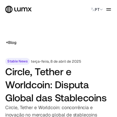
Select Language
PT
PAGAMENTOS GLOBAIS
Global Payments
Accept payments instantly
Blog
Virtual Named Accounts
Accept payments instantly
Custodial Wallet
Stable News
terça-feira, 8 de abril de 2025
Accept payments instantly
Circle, Tether e
SOLUÇÕES
Worldcoin: Disputa
CATEGORY
Solution Name
Global das Stablecoins
Solution Name
Solution Name
Circle, Tether e Worldcoin: concorrência e
Solution Name
inovação no mercado global de stablecoins