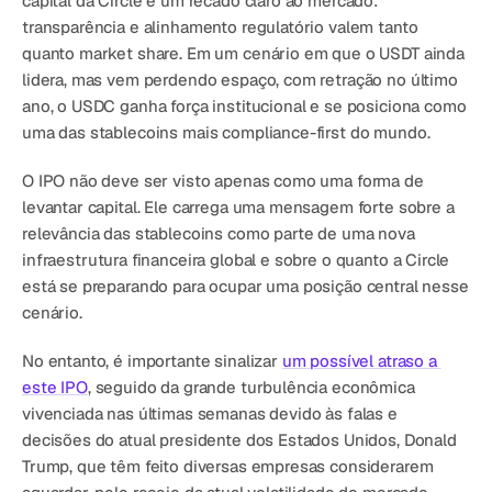
capital da Circle é um recado claro ao mercado: 
Agende uma demonstração
Comece agora
transparência e alinhamento regulatório valem tanto 
quanto market share. Em um cenário em que o USDT ainda 
lidera, mas vem perdendo espaço, com retração no último 
ano, o USDC ganha força institucional e se posiciona como 
uma das stablecoins mais compliance-first do mundo.
O IPO não deve ser visto apenas como uma forma de 
levantar capital. Ele carrega uma mensagem forte sobre a 
relevância das stablecoins como parte de uma nova 
infraestrutura financeira global e sobre o quanto a Circle 
está se preparando para ocupar uma posição central nesse 
cenário.
No entanto, é importante sinalizar 
um possível atraso a 
este IPO
, seguido da grande turbulência econômica 
vivenciada nas últimas semanas devido às falas e 
decisões do atual presidente dos Estados Unidos, Donald 
Trump, que têm feito diversas empresas considerarem 