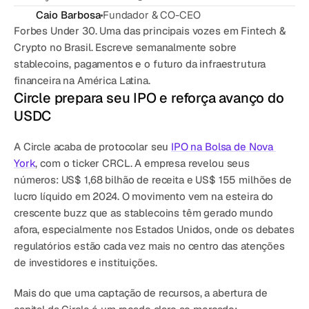
CATEGORY
Caio Barbosa
Fundador & CO-CEO
Solution Name
Forbes Under 30. Uma das principais vozes em Fintech & 
Solution Name
Crypto no Brasil. Escreve semanalmente sobre 
stablecoins, pagamentos e o futuro da infraestrutura 
financeira na América Latina.
RECURSOS
Circle prepara seu IPO e reforça avanço do 
Blog
USDC
Jurídico
A Circle acaba de protocolar seu 
IPO na Bolsa de Nova 
York
, com o ticker CRCL. A empresa revelou seus 
Glossário
números: US$ 1,68 bilhão de receita e US$ 155 milhões de 
Carreiras
lucro líquido em 2024. O movimento vem na esteira do 
crescente buzz que as stablecoins têm gerado mundo 
afora, especialmente nos Estados Unidos, onde os debates 
MORE
regulatórios estão cada vez mais no centro das atenções 
Stable Talks
de investidores e instituições.
About
Mais do que uma captação de recursos, a abertura de 