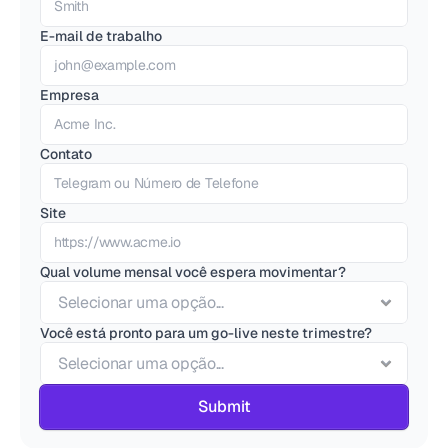
CATEGORY
Solution Name
E-mail de trabalho
Solution Name
Empresa
RECURSOS
Contato
Blog
Jurídico
Site
Glossário
Qual volume mensal você espera movimentar?
Carreiras
Você está pronto para um go-live neste trimestre?
MORE
Stable Talks
About
Submit