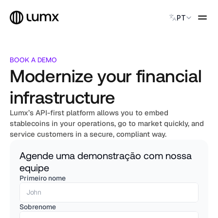
Select Language
PT
PAGAMENTOS GLOBAIS
BOOK A DEMO
Global Payments
Modernize your financial
Accept payments instantly
Virtual Named Accounts
infrastructure
Accept payments instantly
Custodial Wallet
Lumx’s API-first platform allows you to embed 
Accept payments instantly
stablecoins in your operations, go to market quickly, and 
service customers in a secure, compliant way.
SOLUÇÕES
Agende uma demonstração com nossa 
CATEGORY
equipe
EN
PT
Solution Name
Primeiro nome
Solution Name
Solution Name
Sobrenome
Solution Name